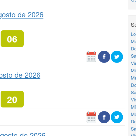
gosto de 2026
So
Lo
06
Ma
Do
Sa
Vi
Mi
osto de 2026
Ma
Do
Sa
20
Vi
Mi
Ma
Do
Sa
gosto de 2026
Vi