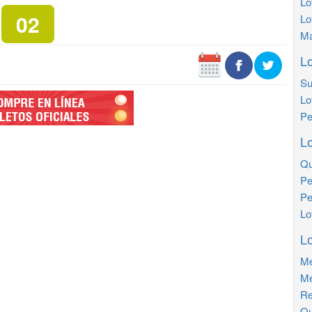
Lo
02
Lo
Ma
Lo
Su
Lo
Pe
Lo
Qu
Pe
Pe
Lo
Lo
Me
Me
Re
Qu