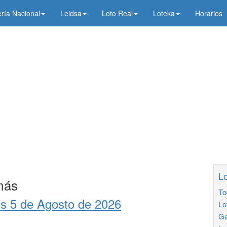
ería Nacional
Leidsa
Loto Real
Loteka
Horarios
Lo
más
To
es 5 de Agosto de 2026
Lo
Ga