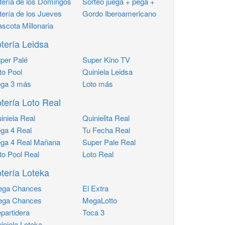
tería de los Domingos
Sorteo juega + pega +
tería de los Jueves
Gordo Iberoamericano
scota Millonaria
tería Leidsa
per Palé
Super Kino TV
to Pool
Quiniela Leidsa
ga 3 más
Loto más
tería Loto Real
iniela Real
Quinielita Real
ga 4 Real
Tu Fecha Real
ga 4 Real Mañana
Super Pale Real
to Pool Real
Loto Real
tería Loteka
ga Chances
El Extra
ga Chances
MegaLotto
partidera
Toca 3
iniela Loteka