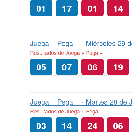
01
17
01
14
Juega + Pega + -
Miércoles 29 d
Resultados de Juega + Pega +
05
07
06
19
Juega + Pega + -
Martes 28 de J
Resultados de Juega + Pega +
03
14
24
06