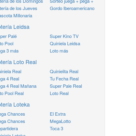
tería de los Domingos
Sorteo juega + pega +
tería de los Jueves
Gordo Iberoamericano
scota Millonaria
tería Leidsa
per Palé
Super Kino TV
to Pool
Quiniela Leidsa
ga 3 más
Loto más
tería Loto Real
iniela Real
Quinielita Real
ga 4 Real
Tu Fecha Real
ga 4 Real Mañana
Super Pale Real
to Pool Real
Loto Real
tería Loteka
ga Chances
El Extra
ga Chances
MegaLotto
partidera
Toca 3
iniela Loteka