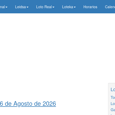
nal
Leidsa
Loto Real
Loteka
Horarios
Calen
Lo
To
 6 de Agosto de 2026
Lo
Ga