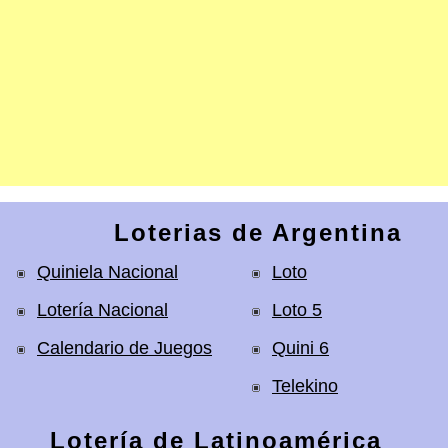
Loterias de Argentina
Quiniela Nacional
Loto
Lotería Nacional
Loto 5
Calendario de Juegos
Quini 6
Telekino
Lotería de Latinoamérica