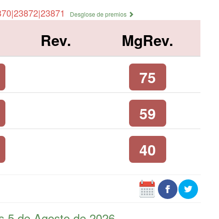
870|23872|23871
Desglose de premios
Rev.
MgRev.
75
59
40
es 5 de Agosto de 2026