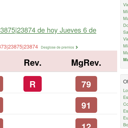
Vi
Mi
Ma
Do
23875|23874 de
hoy Jueves 6 de
Sa
Vi
873|23875|23874
Mi
Desglose de premios
Ma
Rev.
MgRev.
Má
Ot
R
79
Lo
Es
91
Co
Es
Eu
12
Bo