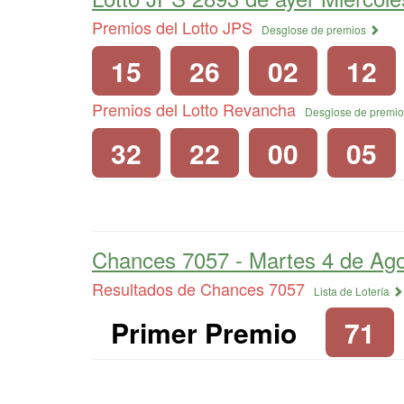
Premios del Lotto JPS
Desglose de premios
15
26
02
12
Premios del Lotto Revancha
Desglose de premi
32
22
00
05
Chances 7057 -
Martes 4 de Ag
Resultados de Chances 7057
Lista de Lotería
Primer Premio
71