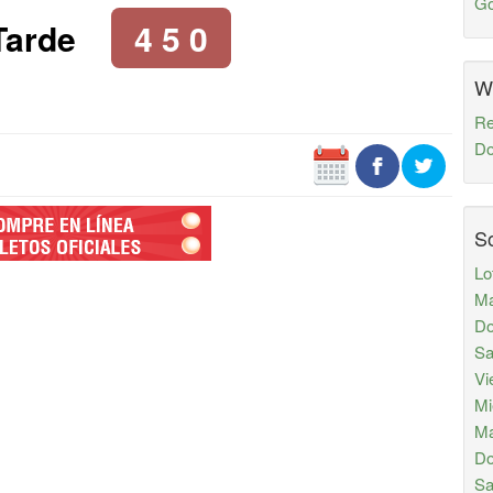
Go
Tarde
4 5 0
W
Re
Do
So
Lo
Ma
Do
Sa
Vi
Mi
Ma
Do
Sa