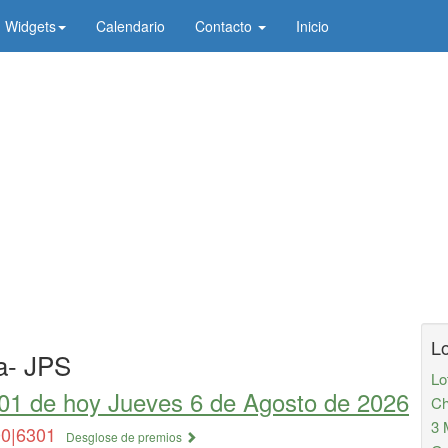
Widgets
Calendario
Contacto
Inicio
Lo
a- JPS
Lo
301 de
hoy Jueves 6 de Agosto de 2026
Ch
3 
00|6301
Desglose de premios