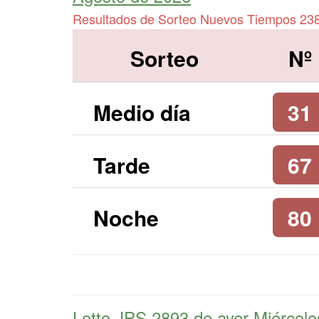
Resultados de Sorteo Nuevos Tiempos 23
Sorteo
Nº
Medio día
31
Tarde
67
Noche
80
Lotto JPS 2893 de
ayer Miércol