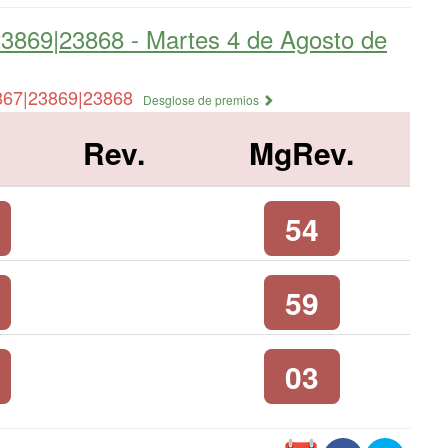
23869|23868 -
Martes 4 de Agosto de
867|23869|23868
Desglose de premios
Rev.
MgRev.
54
59
03