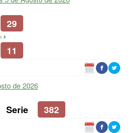
29
os
11
osto de 2026
Serie
382