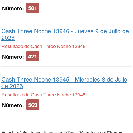
581
Número:
Cash Three Noche 13946 -
Jueves 9 de Julio de
2026
Resultado de Cash Three Noche 13946
421
Número:
Cash Three Noche 13945 -
Miércoles 8 de Julio
de 2026
Resultado de Cash Three Noche 13945
569
Número:
En esta página te mostramos los últimos
30
sorteos del
Chance