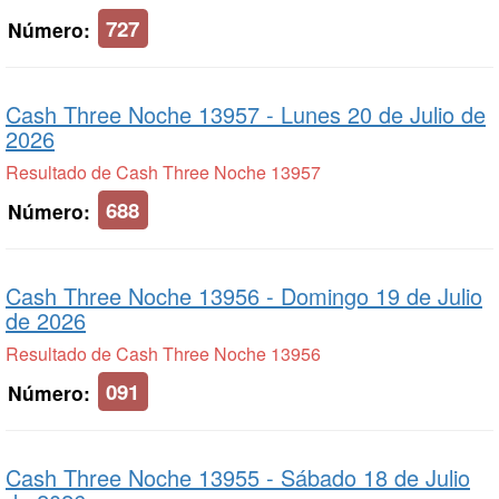
727
Número:
Cash Three Noche 13957 -
Lunes 20 de Julio de
2026
Resultado de Cash Three Noche 13957
688
Número:
Cash Three Noche 13956 -
Domingo 19 de Julio
de 2026
Resultado de Cash Three Noche 13956
091
Número:
Cash Three Noche 13955 -
Sábado 18 de Julio