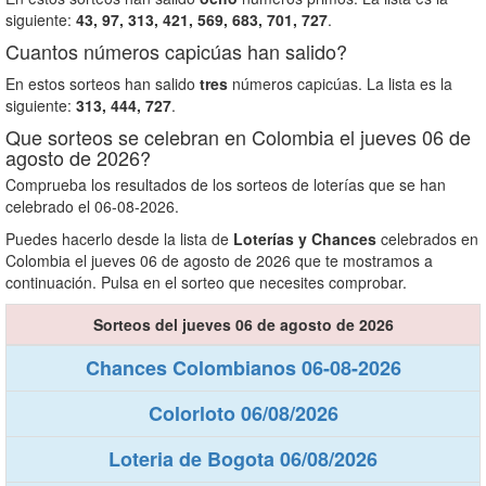
siguiente:
43, 97, 313, 421, 569, 683, 701, 727
.
Cuantos números capicúas han salido?
En estos sorteos han salido
tres
números capicúas. La lista es la
siguiente:
313, 444, 727
.
Que sorteos se celebran en Colombia el jueves 06 de
agosto de 2026?
Comprueba los resultados de los sorteos de loterías que se han
celebrado el 06-08-2026.
Puedes hacerlo desde la lista de
Loterías y Chances
celebrados en
Colombia el jueves 06 de agosto de 2026 que te mostramos a
continuación. Pulsa en el sorteo que necesites comprobar.
Sorteos del jueves 06 de agosto de 2026
Chances Colombianos 06-08-2026
Colorloto 06/08/2026
Loteria de Bogota 06/08/2026