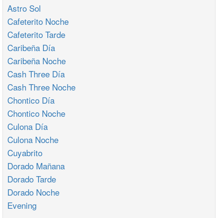
Astro Sol
Cafeterito Noche
Cafeterito Tarde
Caribeña Día
Caribeña Noche
Cash Three Día
Cash Three Noche
Chontico Día
Chontico Noche
Culona Día
Culona Noche
Cuyabrito
Dorado Mañana
Dorado Tarde
Dorado Noche
Evening