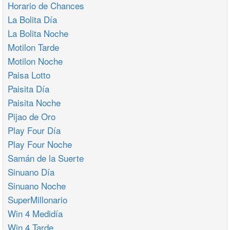
Horario de Chances
La Bolita Día
La Bolita Noche
Motilon Tarde
Motilon Noche
Paisa Lotto
Paisita Día
Paisita Noche
Pijao de Oro
Play Four Día
Play Four Noche
Samán de la Suerte
Sinuano Día
Sinuano Noche
SuperMillonario
Win 4 Medidía
Win 4 Tarde