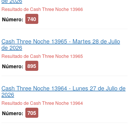
de 2026
Resultado de Cash Three Noche 13966
740
Número:
Cash Three Noche 13965 -
Martes 28 de Julio
de 2026
Resultado de Cash Three Noche 13965
895
Número:
Cash Three Noche 13964 -
Lunes 27 de Julio de
2026
Resultado de Cash Three Noche 13964
705
Número: