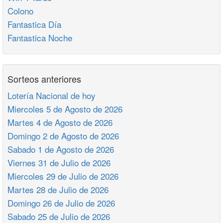
Colono
Fantastica Día
Fantastica Noche
Sorteos anteriores
Lotería Nacional de hoy
Miercoles 5 de Agosto de 2026
Martes 4 de Agosto de 2026
Domingo 2 de Agosto de 2026
Sabado 1 de Agosto de 2026
Viernes 31 de Julio de 2026
Miercoles 29 de Julio de 2026
Martes 28 de Julio de 2026
Domingo 26 de Julio de 2026
Sabado 25 de Julio de 2026