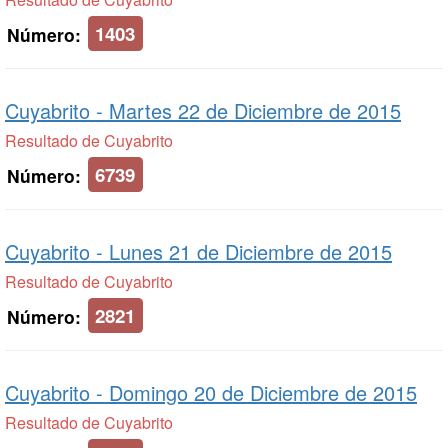
1403
Número:
Cuyabrito -
Martes 22 de Diciembre de 2015
Resultado de Cuyabrito
6739
Número:
Cuyabrito -
Lunes 21 de Diciembre de 2015
Resultado de Cuyabrito
2821
Número:
Cuyabrito -
Domingo 20 de Diciembre de 2015
Resultado de Cuyabrito