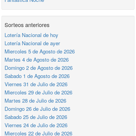
Sorteos anteriores
Lotería Nacional de hoy
Lotería Nacional de ayer
Miercoles 5 de Agosto de 2026
Martes 4 de Agosto de 2026
Domingo 2 de Agosto de 2026
Sabado 1 de Agosto de 2026
Viernes 31 de Julio de 2026
Miercoles 29 de Julio de 2026
Martes 28 de Julio de 2026
Domingo 26 de Julio de 2026
Sabado 25 de Julio de 2026
Viernes 24 de Julio de 2026
Miercoles 22 de Julio de 2026