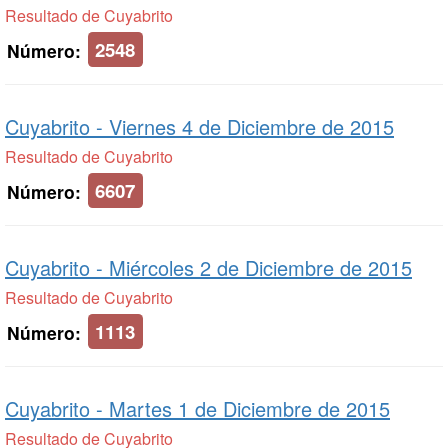
Resultado de Cuyabrito
2548
Número:
Cuyabrito -
Viernes 4 de Diciembre de 2015
Resultado de Cuyabrito
6607
Número:
Cuyabrito -
Miércoles 2 de Diciembre de 2015
Resultado de Cuyabrito
1113
Número:
Cuyabrito -
Martes 1 de Diciembre de 2015
Resultado de Cuyabrito