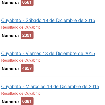
0581
Número:
Cuyabrito -
Sábado 19 de Diciembre de 2015
Resultado de Cuyabrito
2391
Número:
Cuyabrito -
Viernes 18 de Diciembre de 2015
Resultado de Cuyabrito
4657
Número:
Cuyabrito -
Miércoles 16 de Diciembre de 2015
Resultado de Cuyabrito
0361
Número: