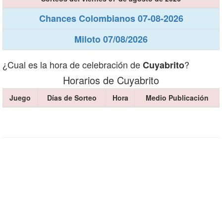
Chances Colombianos 07-08-2026
Miloto 07/08/2026
¿Cual es la hora de celebración de
?
Cuyabrito
Horarios de Cuyabrito
Juego
Días de Sorteo
Hora
Medio Publicación