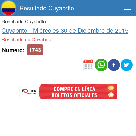
Resultado Cuyabrito
Togg
navi
Resultado Cuyabrito
Cuyabrito -
Miércoles 30 de Diciembre de 2015
Resultado de Cuyabrito
1743
Número: