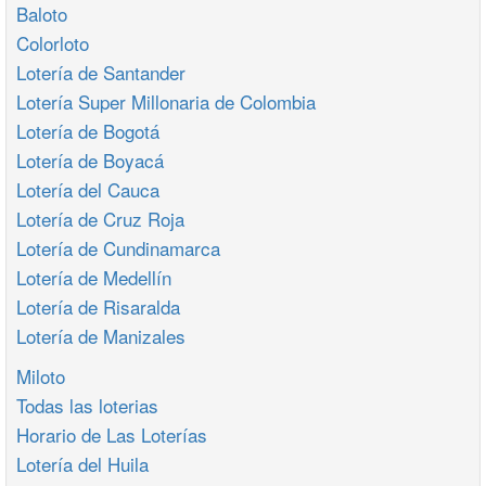
Baloto
Colorloto
Lotería de Santander
Lotería Super Millonaria de Colombia
Lotería de Bogotá
Lotería de Boyacá
Lotería del Cauca
Lotería de Cruz Roja
Lotería de Cundinamarca
Lotería de Medellín
Lotería de Risaralda
Lotería de Manizales
Miloto
Todas las loterias
Horario de Las Loterías
Lotería del Huila