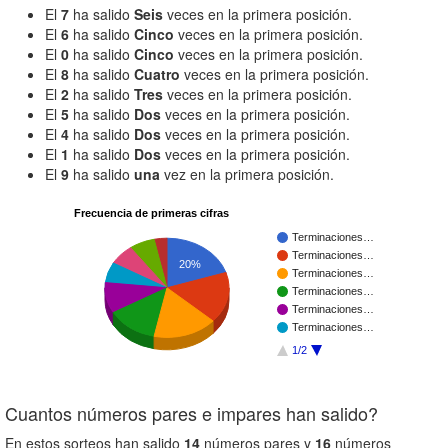
El
7
ha salido
Seis
veces en la primera posición.
El
6
ha salido
Cinco
veces en la primera posición.
El
0
ha salido
Cinco
veces en la primera posición.
El
8
ha salido
Cuatro
veces en la primera posición.
El
2
ha salido
Tres
veces en la primera posición.
El
5
ha salido
Dos
veces en la primera posición.
El
4
ha salido
Dos
veces en la primera posición.
El
1
ha salido
Dos
veces en la primera posición.
El
9
ha salido
una
vez en la primera posición.
Frecuencia de primeras cifras
Terminaciones…
Terminaciones…
20%
Terminaciones…
Terminaciones…
Terminaciones…
Terminaciones…
1/2
Cuantos números pares e impares han salido?
En estos sorteos han salido
14
números pares y
16
números