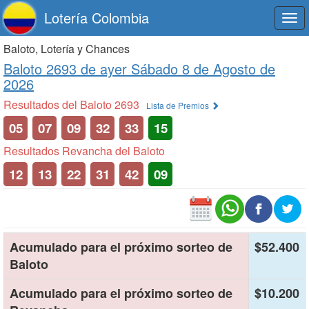
Lotería Colombia
Togg
navi
Baloto, Lotería y Chances
Baloto 2693 de
ayer Sábado 8 de Agosto de
2026
Resultados del Baloto 2693
Lista de Premios
05
07
09
32
33
15
Resultados Revancha del Baloto
12
13
22
31
42
09
Acumulado para el próximo sorteo de
$52.400
Baloto
Acumulado para el próximo sorteo de
$10.200