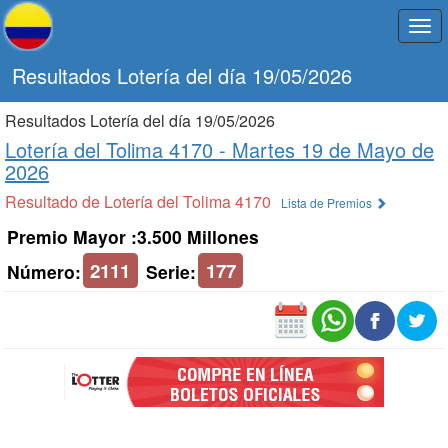
Togg
navi
Resultados Lotería del día 19/05/2026
Resultados Lotería del día 19/05/2026
Lotería del Tolima 4170 -
Martes 19 de Mayo de
2026
Resultado de Lotería del Tolima 4170
Lista de Premios
Premio Mayor :3.500 Millones
2111
177
Número:
Serie: