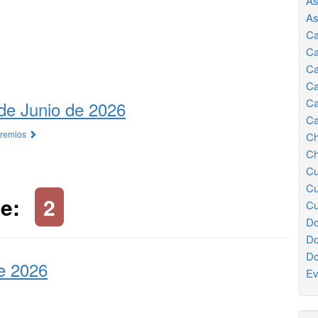
As
As
Ca
Ca
Ca
Ca
Ca
de Junio de 2026
Ca
Premios
Ch
Ch
Cu
Cu
e:
2
Cu
Do
Do
Do
e 2026
Ev