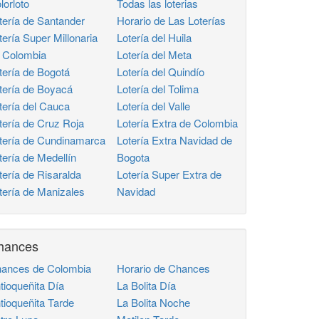
lorloto
Todas las loterias
tería de Santander
Horario de Las Loterías
tería Super Millonaria
Lotería del Huila
 Colombia
Lotería del Meta
tería de Bogotá
Lotería del Quindío
tería de Boyacá
Lotería del Tolima
tería del Cauca
Lotería del Valle
tería de Cruz Roja
Lotería Extra de Colombia
tería de Cundinamarca
Lotería Extra Navidad de
tería de Medellín
Bogota
tería de Risaralda
Lotería Super Extra de
tería de Manizales
Navidad
hances
ances de Colombia
Horario de Chances
tioqueñita Día
La Bolita Día
tioqueñita Tarde
La Bolita Noche