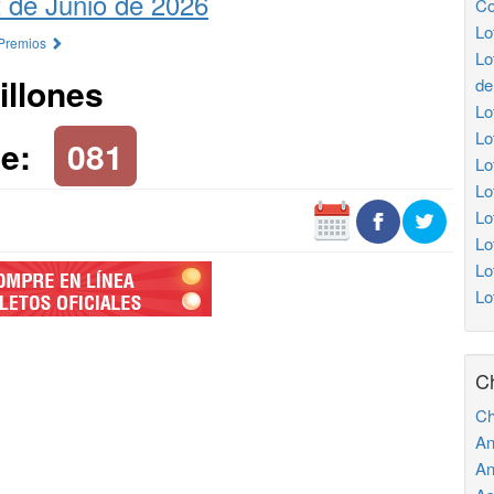
 de Junio de 2026
Co
Lo
 Premios
Lo
illones
de
Lo
Lo
e:
081
Lo
Lo
Lo
Lo
Lo
Lo
C
Ch
An
An