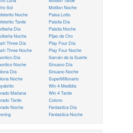
tro Luna
Motilon Tarde
tro Sol
Motilon Noche
feterito Noche
Paisa Lotto
feterito Tarde
Paisita Día
ribeña Día
Paisita Noche
ribeña Noche
Pijao de Oro
sh Three Día
Play Four Día
sh Three Noche
Play Four Noche
ontico Día
Samán de la Suerte
ontico Noche
Sinuano Día
lona Día
Sinuano Noche
lona Noche
SuperMillonario
yabrito
Win 4 Medidía
rado Mañana
Win 4 Tarde
rado Tarde
Colono
rado Noche
Fantastica Día
ening
Fantastica Noche