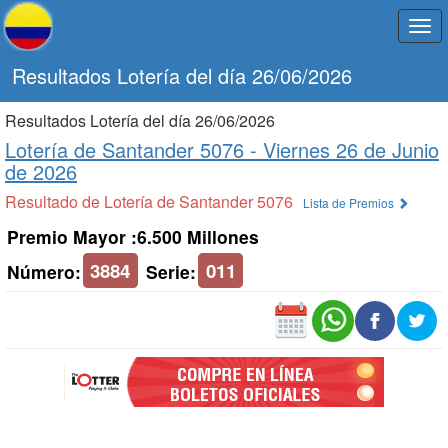
Togg
navi
Resultados Lotería del día 26/06/2026
Resultados Lotería del día 26/06/2026
Lotería de Santander 5076 -
Viernes 26 de Junio
de 2026
Resultado de Lotería de Santander 5076
Lista de Premios
Premio Mayor :6.500 Millones
3884
011
Número:
Serie: