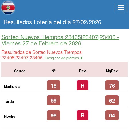
Togg
navi
Resultados Lotería del día 27/02/2026
Sorteo Nuevos Tiempos 23405|23407|23406 -
Viernes 27 de Febrero de 2026
Resultados de Sorteo Nuevos Tiempos
23405|23407|23406
Desglose de premios
Sorteo
Nº
Rev.
MgRev.
18
R
76
Medio día
59
62
Tarde
98
R
04
Noche