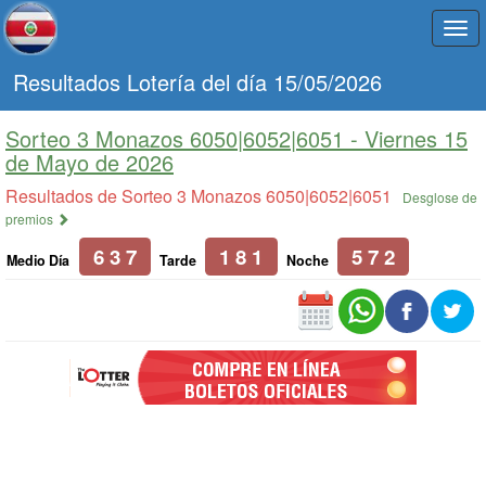
Togg
navi
Resultados Lotería del día 15/05/2026
Sorteo 3 Monazos 6050|6052|6051 -
Viernes 15
de Mayo de 2026
Resultados de Sorteo 3 Monazos 6050|6052|6051
Desglose de
premios
6 3 7
1 8 1
5 7 2
Medio Día
Tarde
Noche