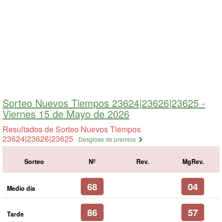
Sorteo Nuevos Tiempos 23624|23626|23625 -
Viernes 15 de Mayo de 2026
Resultados de Sorteo Nuevos Tiempos
23624|23626|23625
Desglose de premios
Sorteo
Nº
Rev.
MgRev.
68
04
Medio día
86
57
Tarde