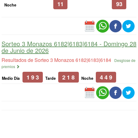
11
93
Noche
Sorteo 3 Monazos 6182|6183|6184 -
Domingo 28
de Junio de 2026
Resultados de Sorteo 3 Monazos 6182|6183|6184
Desglose de
premios
1 9 3
2 1 8
4 4 9
Medio Día
Tarde
Noche