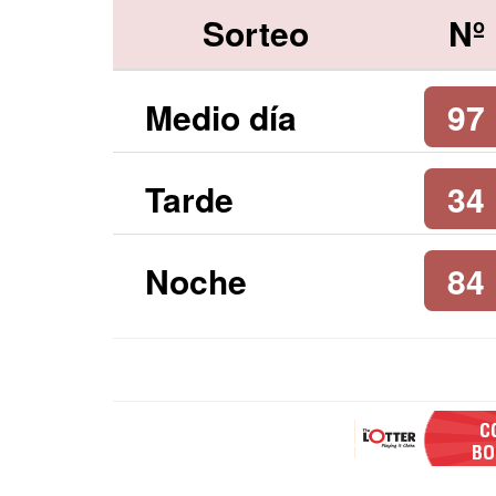
Sorteo
Nº
Medio día
97
Tarde
34
Noche
84