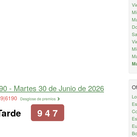
Vi
Mi
Ma
Do
Sa
Vi
Mi
Ma
Má
90 -
Martes 30 de Junio de 2026
Ot
Lo
89|6190
Desglose de premios
Es
Tarde
9 4 7
Co
Es
Eu
Bo