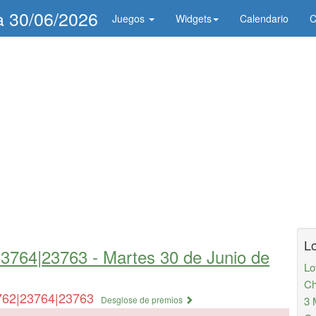
ía 30/06/2026
Juegos
Widgets
Calendario
C
Lo
23764|23763 -
Martes 30 de Junio de
Lo
Ch
762|23764|23763
Desglose de premios
3 