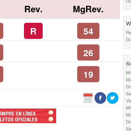
Go
Rev.
MgRev.
W
R
54
Re
Do
26
So
19
Mi
Ma
Do
Sa
Vi
Mi
Ma
Do
Sa