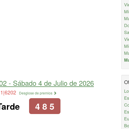
Vi
Mi
Ma
Do
Sa
Vi
Mi
Ma
Má
02 -
Sábado 4 de Julio de 2026
Ot
Lo
01|6202
Desglose de premios
Es
Tarde
4 8 5
Co
Es
Eu
Bo