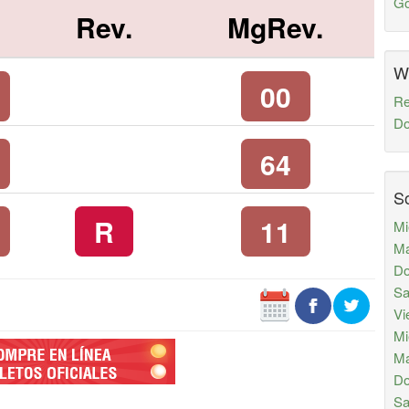
Go
Rev.
MgRev.
W
00
Re
Do
64
So
R
11
Mi
Ma
Do
Sa
Vi
Mi
Ma
Do
Sa