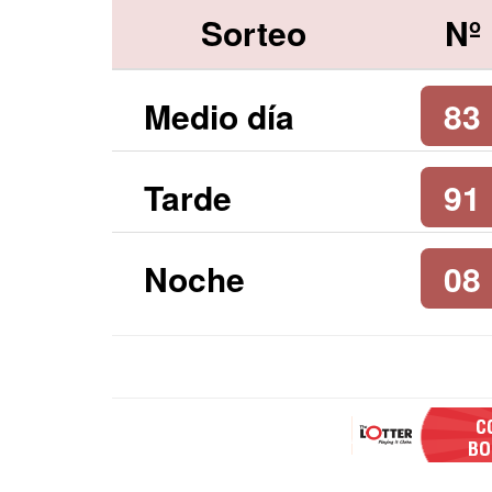
Sorteo
Nº
Medio día
83
Tarde
91
Noche
08