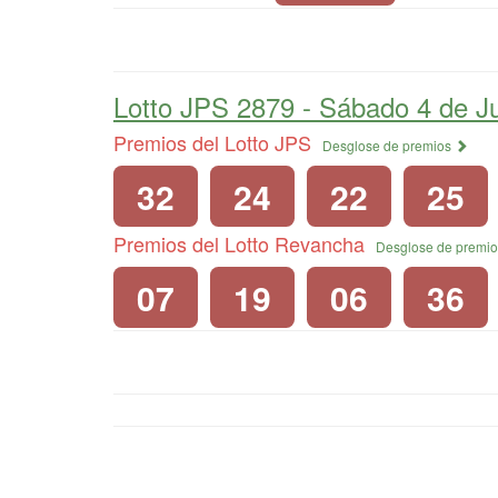
Lotto JPS 2879 -
Sábado 4 de Ju
Premios del Lotto JPS
Desglose de premios
32
24
22
25
Premios del Lotto Revancha
Desglose de premi
07
19
06
36