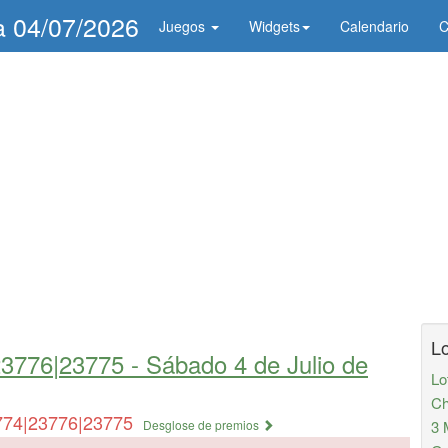
ía 04/07/2026
Juegos
Widgets
Calendario
C
Lo
23776|23775 -
Sábado 4 de Julio de
Lo
Ch
774|23776|23775
Desglose de premios
3 