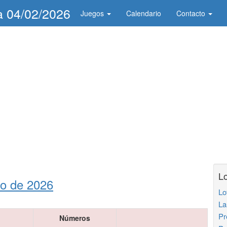
ía 04/02/2026
Juegos
Calendario
Contacto
Lo
ro de 2026
Lo
La
Pr
o
Números