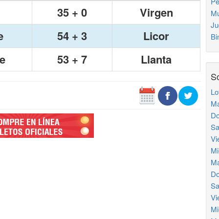
Pe
35 + 0
Virgen
Mu
Ju
e
54 + 3
Licor
Bi
e
53 + 7
Llanta
So
Lo
Ma
Do
Sa
Vi
Mi
Ma
Do
Sa
Vi
Mi