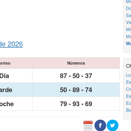
Ma
Do
Sa
Vi
Mi
Ma
de 2026
Má
orteo
Números
Ot
Día
87 - 50 - 37
Lo
Es
arde
50 - 89 - 74
Co
Es
oche
79 - 93 - 69
Eu
Bo