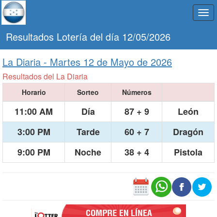
Togg
navi
Resultados Lotería del día 12/05/2026
La Diaria -
Martes 12 de Mayo de 2026
Resultados del La Diaria
Horario
Sorteo
Números
11:00 AM
Día
87 + 9
León
3:00 PM
Tarde
60 + 7
Dragón
9:00 PM
Noche
38 + 4
Pistola