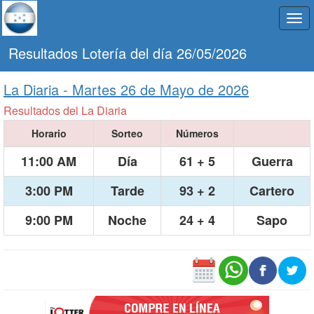
Togg
navi
Resultados Lotería del día 26/05/2026
La Diaria -
Martes 26 de Mayo de 2026
Resultados del La Diaria
Horario
Sorteo
Números
11:00 AM
Día
61 + 5
Guerra
3:00 PM
Tarde
93 + 2
Cartero
9:00 PM
Noche
24 + 4
Sapo