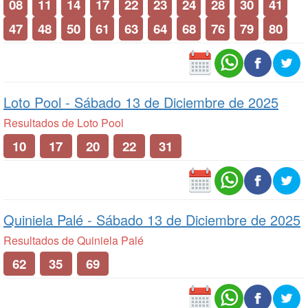
08
11
14
17
22
23
24
28
30
41
47
48
50
61
63
64
68
76
79
80
Loto Pool -
Sábado 13 de Diciembre de 2025
Resultados de Loto Pool
10
17
20
22
31
Quiniela Palé -
Sábado 13 de Diciembre de 2025
Resultados de Quiniela Palé
62
35
69