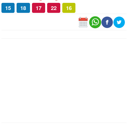
15
18
17
22
16