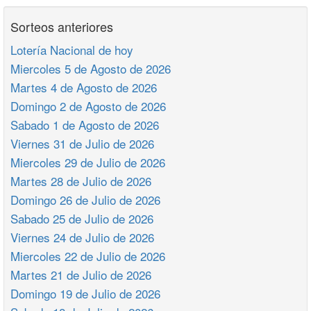
Sorteos anteriores
Lotería Nacional de hoy
Miercoles 5 de Agosto de 2026
Martes 4 de Agosto de 2026
Domingo 2 de Agosto de 2026
Sabado 1 de Agosto de 2026
Viernes 31 de Julio de 2026
Miercoles 29 de Julio de 2026
Martes 28 de Julio de 2026
Domingo 26 de Julio de 2026
Sabado 25 de Julio de 2026
Viernes 24 de Julio de 2026
Miercoles 22 de Julio de 2026
Martes 21 de Julio de 2026
Domingo 19 de Julio de 2026