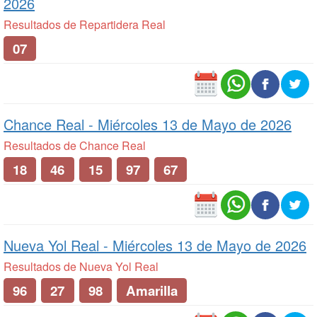
2026
Resultados de Repartidera Real
07
Chance Real -
Miércoles 13 de Mayo de 2026
Resultados de Chance Real
18
46
15
97
67
Nueva Yol Real -
Miércoles 13 de Mayo de 2026
Resultados de Nueva Yol Real
96
27
98
Amarilla