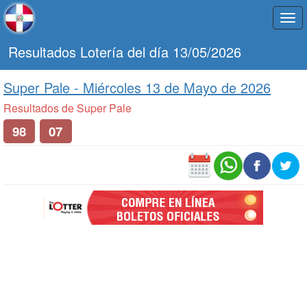
Togg
navi
Resultados Lotería del día 13/05/2026
Super Pale -
Miércoles 13 de Mayo de 2026
Resultados de Super Pale
98
07