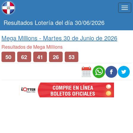
Togg
navi
Resultados Lotería del día 30/06/2026
Mega Millions -
Martes 30 de Junio de 2026
Resultados de Mega Millions
50
62
41
26
53