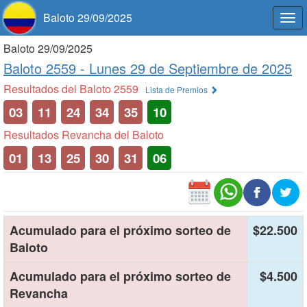
Baloto 29/09/2025
Togg
navi
Baloto 29/09/2025
Baloto 2559 -
Lunes 29 de Septiembre de 2025
Resultados del Baloto 2559
Lista de Premios
03
11
24
34
35
10
Resultados Revancha del Baloto
01
13
25
30
31
06
Acumulado para el próximo sorteo de
$22.500
Baloto
Acumulado para el próximo sorteo de
$4.500
Revancha