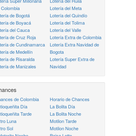
tería Super Millonaria
Lotería del Huila
 Colombia
Lotería del Meta
tería de Bogotá
Lotería del Quindío
tería de Boyacá
Lotería del Tolima
tería del Cauca
Lotería del Valle
tería de Cruz Roja
Lotería Extra de Colombia
tería de Cundinamarca
Lotería Extra Navidad de
tería de Medellín
Bogota
tería de Risaralda
Lotería Super Extra de
tería de Manizales
Navidad
hances
ances de Colombia
Horario de Chances
tioqueñita Día
La Bolita Día
tioqueñita Tarde
La Bolita Noche
tro Luna
Motilon Tarde
tro Sol
Motilon Noche
feterito Noche
Paisa Lotto