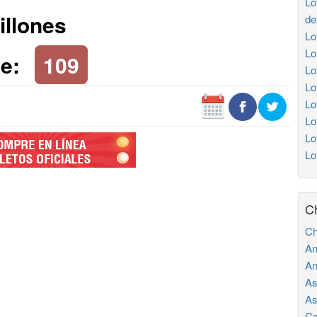
Lo
illones
de
Lo
Lo
e:
109
Lo
Lo
Lo
Lo
Lo
Lo
C
Ch
An
An
As
As
Ca