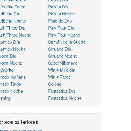
feterito Tarde
Paisita Día
ribeña Día
Paisita Noche
ribeña Noche
Pijao de Oro
sh Three Día
Play Four Día
sh Three Noche
Play Four Noche
ontico Día
Samán de la Suerte
ontico Noche
Sinuano Día
lona Día
Sinuano Noche
lona Noche
SuperMillonario
yabrito
Win 4 Medidía
rado Mañana
Win 4 Tarde
rado Tarde
Colono
rado Noche
Fantastica Día
ening
Fantastica Noche
rteos anteriores
tería Nacional de ayer