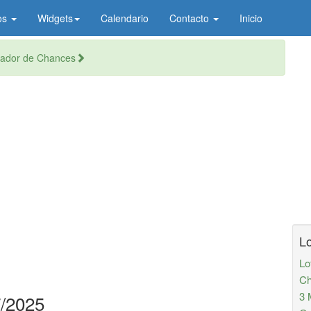
os
Widgets
Calendario
Contacto
Inicio
ador de Chances
Lo
Lo
Ch
3 
/2025