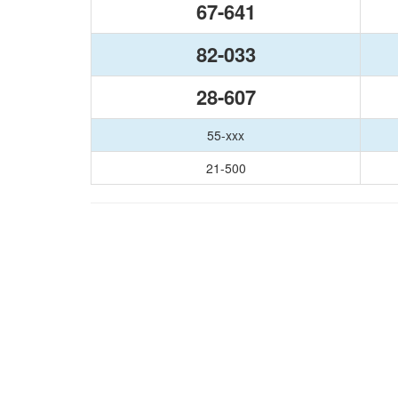
67-641
82-033
28-607
55-xxx
21-500