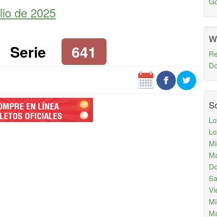
Go
lio de 2025
W
Serie
641
Re
Do
So
Lo
Lo
Mi
Ma
Do
Sa
Vi
Mi
Ma