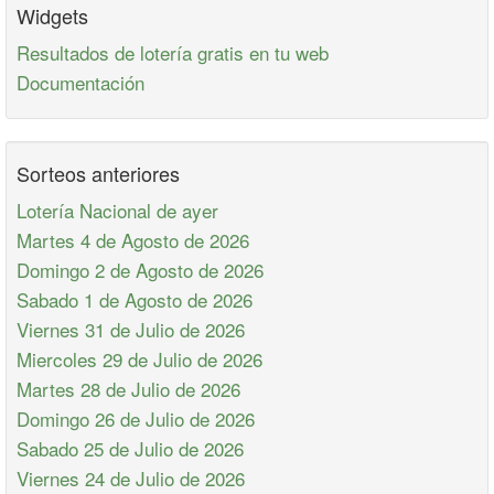
Widgets
Resultados de lotería gratis en tu web
Documentación
Sorteos anteriores
Lotería Nacional de ayer
Martes 4 de Agosto de 2026
Domingo 2 de Agosto de 2026
Sabado 1 de Agosto de 2026
Viernes 31 de Julio de 2026
Miercoles 29 de Julio de 2026
Martes 28 de Julio de 2026
Domingo 26 de Julio de 2026
Sabado 25 de Julio de 2026
Viernes 24 de Julio de 2026