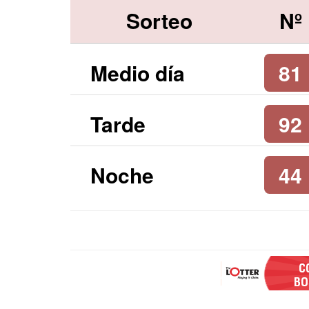
Sorteo
Nº
Medio día
81
Tarde
92
Noche
44