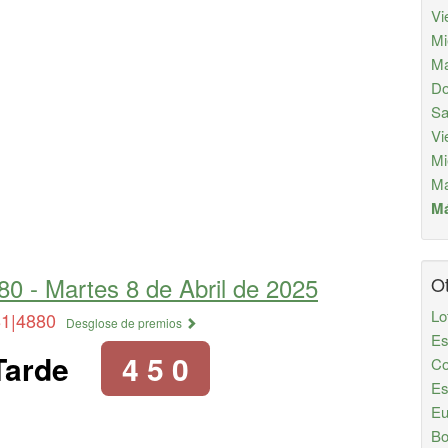
Vi
Mi
Ma
Do
Sa
Vi
Mi
Ma
Má
80 -
Martes 8 de Abril de 2025
Ot
Lo
81|4880
Desglose de premios
Es
Tarde
4 5 0
Co
Es
Eu
Bo