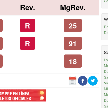
Go
Rev.
MgRev.
W
R
25
Re
Do
R
91
So
18
Lo
Ma
Do
Sa
Vi
Mi
Ma
Do
Sa