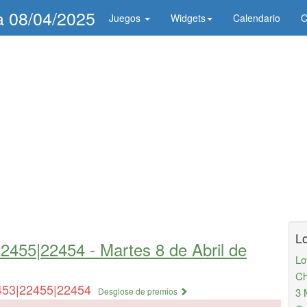
ía 08/04/2025
Juegos
Widgets
Calendario
C
Lo
22455|22454 -
Martes 8 de Abril de
Lo
Ch
453|22455|22454
Desglose de premios
3 