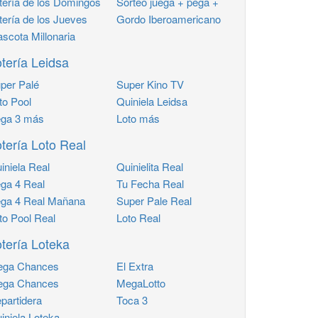
tería de los Domingos
Sorteo juega + pega +
tería de los Jueves
Gordo Iberoamericano
scota Millonaria
tería Leidsa
per Palé
Super Kino TV
to Pool
Quiniela Leidsa
ga 3 más
Loto más
tería Loto Real
iniela Real
Quinielita Real
ga 4 Real
Tu Fecha Real
ga 4 Real Mañana
Super Pale Real
to Pool Real
Loto Real
tería Loteka
ga Chances
El Extra
ga Chances
MegaLotto
partidera
Toca 3
iniela Loteka