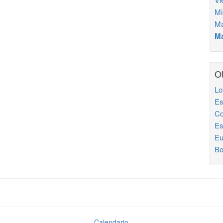
Mi
Ma
Má
Ot
Lo
Es
Co
Es
Eu
Bo
Calendario