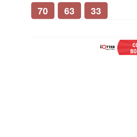
70
63
33