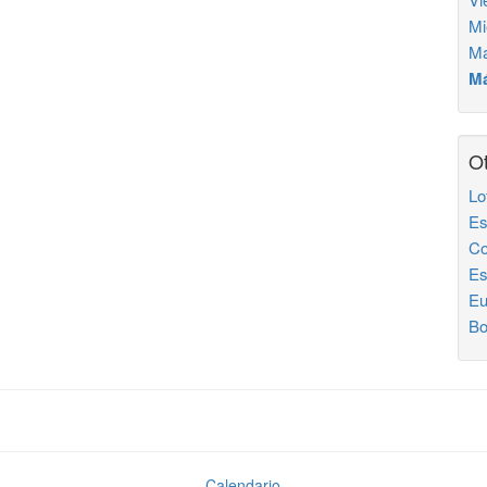
Mi
Ma
Má
Ot
Lo
Es
Co
Es
Eu
Bo
Calendario