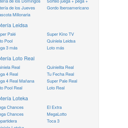
tería de los Domingos
Sorteo juega + pega +
tería de los Jueves
Gordo Iberoamericano
scota Millonaria
tería Leidsa
per Palé
Super Kino TV
to Pool
Quiniela Leidsa
ga 3 más
Loto más
tería Loto Real
iniela Real
Quinielita Real
ga 4 Real
Tu Fecha Real
ga 4 Real Mañana
Super Pale Real
to Pool Real
Loto Real
tería Loteka
ga Chances
El Extra
ga Chances
MegaLotto
partidera
Toca 3
iniela Loteka