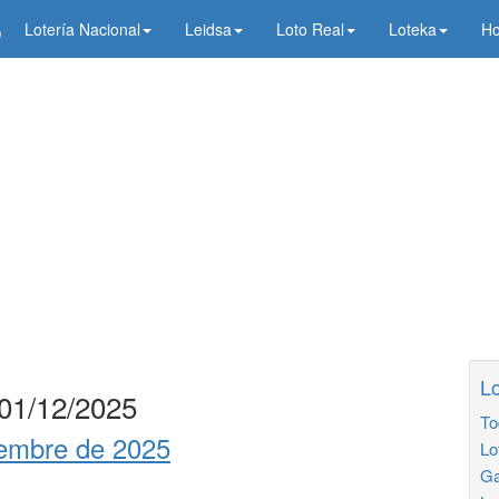
5
Lotería Nacional
Leidsa
Loto Real
Loteka
Ho
Lo
 01/12/2025
To
iembre de 2025
Lo
Ga