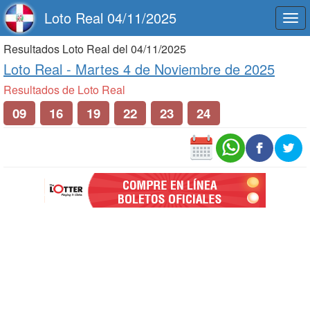
Loto Real 04/11/2025
Togg
navi
Resultados Loto Real del 04/11/2025
Loto Real -
Martes 4 de Noviembre de 2025
Resultados de Loto Real
09
16
19
22
23
24