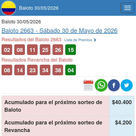
Baloto 30/05/2026
Togg
navi
Baloto 30/05/2026
Baloto 2663 -
Sábado 30 de Mayo de 2026
Resultados del Baloto 2663
Lista de Premios
02
08
11
25
26
15
Resultados Revancha del Baloto
08
14
23
34
38
04
Acumulado para el próximo sorteo de
$40.400
Baloto
Acumulado para el próximo sorteo de
$4.200
Revancha