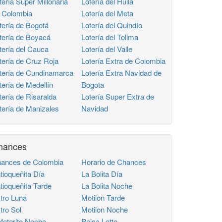
tería Super Millonaria
Lotería del Huila
 Colombia
Lotería del Meta
tería de Bogotá
Lotería del Quindío
tería de Boyacá
Lotería del Tolima
tería del Cauca
Lotería del Valle
tería de Cruz Roja
Lotería Extra de Colombia
tería de Cundinamarca
Lotería Extra Navidad de
tería de Medellín
Bogota
tería de Risaralda
Lotería Super Extra de
tería de Manizales
Navidad
hances
ances de Colombia
Horario de Chances
tioqueñita Día
La Bolita Día
tioqueñita Tarde
La Bolita Noche
tro Luna
Motilon Tarde
tro Sol
Motilon Noche
feterito Noche
Paisa Lotto