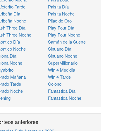
feterito Tarde
Paisita Día
ribeña Día
Paisita Noche
ribeña Noche
Pijao de Oro
sh Three Día
Play Four Día
sh Three Noche
Play Four Noche
ontico Día
Samán de la Suerte
ontico Noche
Sinuano Día
lona Día
Sinuano Noche
lona Noche
SuperMillonario
yabrito
Win 4 Medidía
rado Mañana
Win 4 Tarde
rado Tarde
Colono
rado Noche
Fantastica Día
ening
Fantastica Noche
rteos anteriores
ercoles 5 de Agosto de 2026