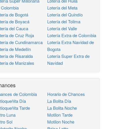
tería Super Millonaria
Lotería del Huila
 Colombia
Lotería del Meta
tería de Bogotá
Lotería del Quindío
tería de Boyacá
Lotería del Tolima
tería del Cauca
Lotería del Valle
tería de Cruz Roja
Lotería Extra de Colombia
tería de Cundinamarca
Lotería Extra Navidad de
tería de Medellín
Bogota
tería de Risaralda
Lotería Super Extra de
tería de Manizales
Navidad
hances
ances de Colombia
Horario de Chances
tioqueñita Día
La Bolita Día
tioqueñita Tarde
La Bolita Noche
tro Luna
Motilon Tarde
tro Sol
Motilon Noche
feterito Noche
Paisa Lotto