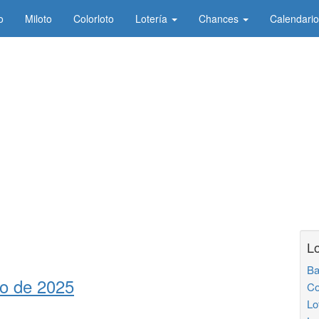
o
Miloto
Colorloto
Lotería
Chances
Calendario
Lo
Ba
io de 2025
Co
Lo