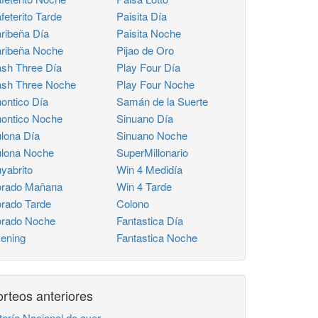
feterito Tarde
Paisita Día
ribeña Día
Paisita Noche
ribeña Noche
Pijao de Oro
sh Three Día
Play Four Día
sh Three Noche
Play Four Noche
ontico Día
Samán de la Suerte
ontico Noche
Sinuano Día
lona Día
Sinuano Noche
lona Noche
SuperMillonario
yabrito
Win 4 Medidía
rado Mañana
Win 4 Tarde
rado Tarde
Colono
rado Noche
Fantastica Día
ening
Fantastica Noche
rteos anteriores
tería Nacional de ayer