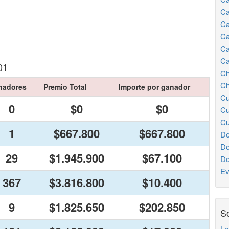
Ca
Ca
Ca
Ca
Ca
01
Ch
Ch
nadores
Premio Total
Importe por ganador
Cu
0
$0
$0
Cu
Cu
1
$667.800
$667.800
Do
Do
29
$1.945.900
$67.100
Do
Ev
367
$3.816.800
$10.400
9
$1.825.650
$202.850
So
Lo