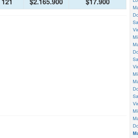
121
$2.165.900
$17.900
Ma
Do
Sa
Vi
Mi
Ma
Do
Sa
Vi
Mi
Ma
Do
Sa
Vi
Mi
Ma
Do
Má