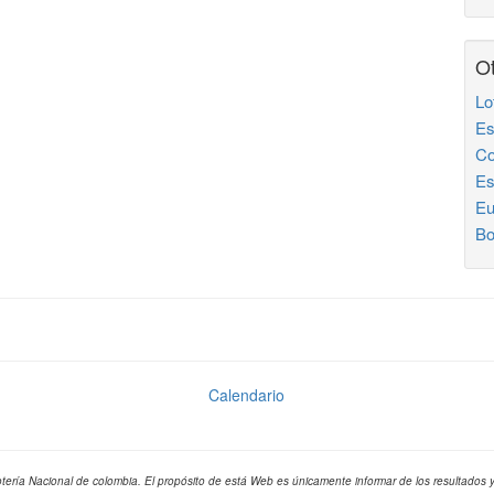
Ot
Lo
Es
Co
Es
Eu
Bo
Calendario
otería Nacional de colombia. El propósito de está Web es únicamente informar de los resultados y