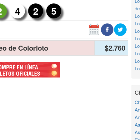
Lo
2
4
2
5
de
Lo
Lo
Lo
Lo
Lo
eo de Colorloto
$2.760
Lo
Lo
Lo
C
Ch
An
An
As
As
Ca