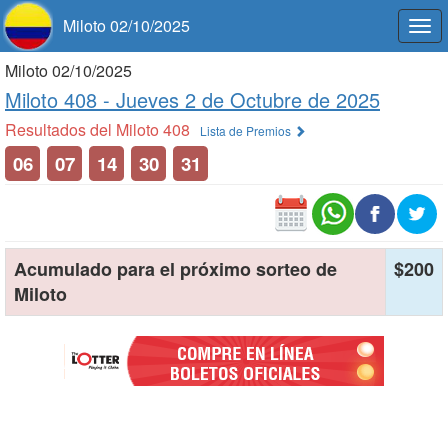
Miloto 02/10/2025
Togg
navi
Miloto 02/10/2025
Miloto 408 -
Jueves 2 de Octubre de 2025
Resultados del Miloto 408
Lista de Premios
06
07
14
30
31
Acumulado para el próximo sorteo de
$200
Miloto