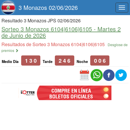
3 Monazos 02/06/2026
Togg
navi
Resultado 3 Monazos JPS 02/06/2026
Sorteo 3 Monazos 6104|6106|6105 -
Martes 2
de Junio de 2026
Resultados de Sorteo 3 Monazos 6104|6106|6105
Desglose de
premios
1 3 0
2 4 6
0 0 6
Medio Día
Tarde
Noche