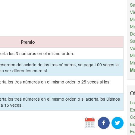
Sa
Vi
Mi
Ma
Do
Sa
Premio
Vi
cierta los 3 números en el mismo orden.
Mi
Ma
sorden del acierto de los tres números, se paga 100 veces la
Má
n ser diferentes entre sí.
erta los tres números en el mismo orden o 25 veces si los
Ot
erta los tres números en el mismo orden o si acierta los últimos
Lo
na 15 veces.
Es
Co
Es
Eu