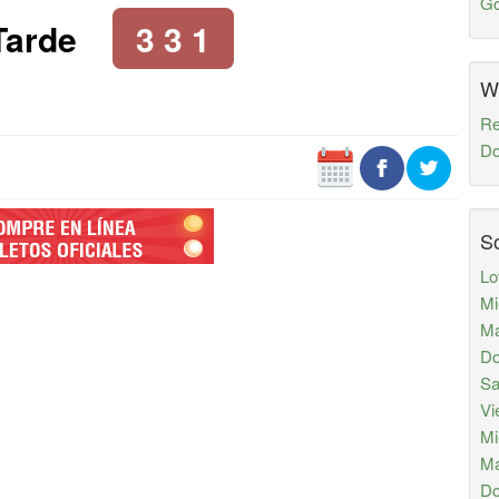
Go
Tarde
3 3 1
W
Re
Do
So
Lo
Mi
Ma
Do
Sa
Vi
Mi
Ma
Do