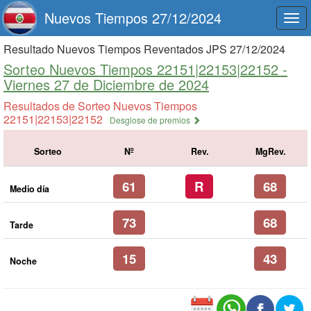
Nuevos Tiempos 27/12/2024
Togg
navi
Resultado Nuevos Tiempos Reventados JPS 27/12/2024
Sorteo Nuevos Tiempos 22151|22153|22152 -
Viernes 27 de Diciembre de 2024
Resultados de Sorteo Nuevos Tiempos
22151|22153|22152
Desglose de premios
Sorteo
Nº
Rev.
MgRev.
61
R
68
Medio día
73
68
Tarde
15
43
Noche