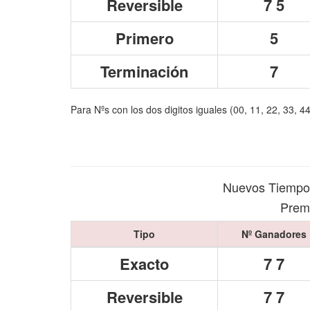
Reversible
7 5
Primero
5
Terminación
7
Para Nºs con los dos digitos iguales (00, 11, 22, 33, 4
Nuevos Tiempo
Premi
Tipo
Nº Ganadores
Exacto
7 7
Reversible
7 7