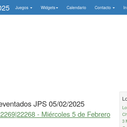
025
Juegos
Widgets
Calendario
Contacto
In
Lo
eventados JPS 05/02/2025
Lo
22269|22268 -
Miércoles 5 de Febrero
Ch
3 