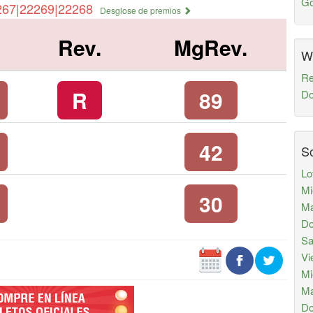
Go
267|22269|22268
Desglose de premios
Rev.
MgRev.
W
Re
R
89
Do
42
So
Lo
Mi
30
Ma
Do
Sa
Vi
Mi
Ma
Do