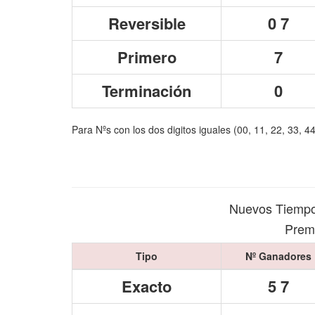
Reversible
0 7
Primero
7
Terminación
0
Para Nºs con los dos digitos iguales (00, 11, 22, 33, 4
Nuevos Tiempo
Premi
Tipo
Nº Ganadores
Exacto
5 7