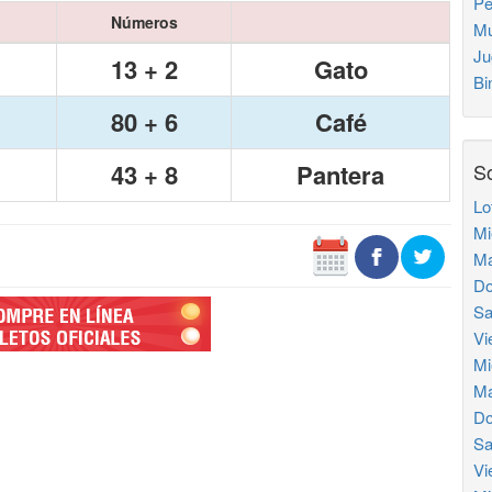
Pe
Números
Mu
Ju
13 + 2
Gato
Bi
80 + 6
Café
43 + 8
Pantera
So
Lo
Mi
Ma
Do
Sa
Vi
Mi
Ma
Do
Sa
Vi